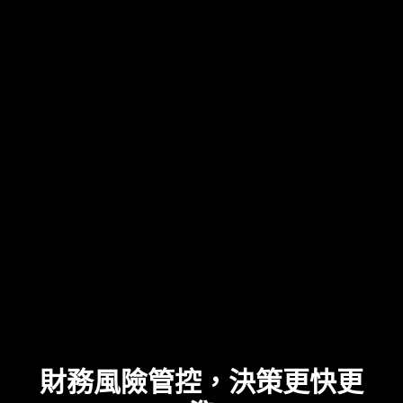
風險預測與評估
財務風險管控，決策更快更