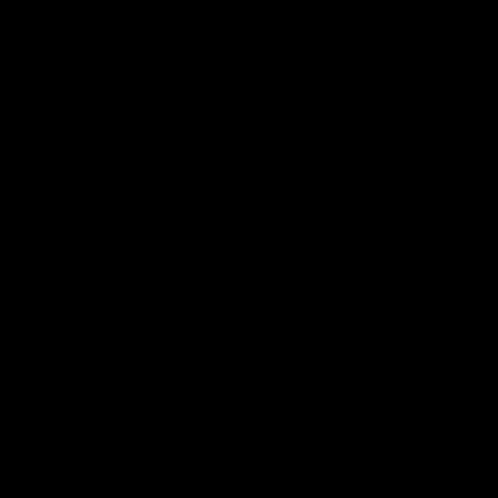
現金餘額預測