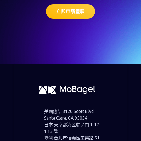
立即申請體驗
美國總部
3120 Scott Blvd
Santa Clara, CA 95054
日本 東京都港区虎ノ門 1-17-
1 15 階
臺灣
台北市信義區東興路 51