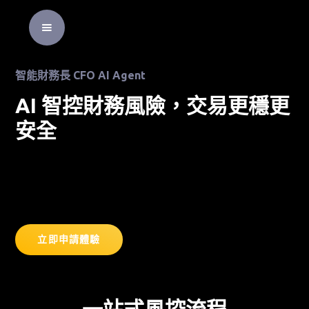
智能財務長 CFO AI Agent
AI 智控財務風險，交易更穩更
安全
立即申請體驗