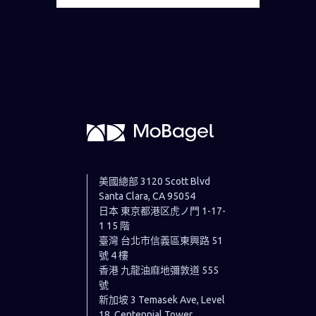
美國總部
3120 Scott Blvd
Santa Clara, CA 95054
日本 東京都港区虎ノ門 1-17-
1 15 階
臺灣
台北市信義區東興路 51
號 4 樓
香港 九龍油麻地彌敦道 555
號
新加坡 3 Temasek Ave, Level
18, Centennial Tower