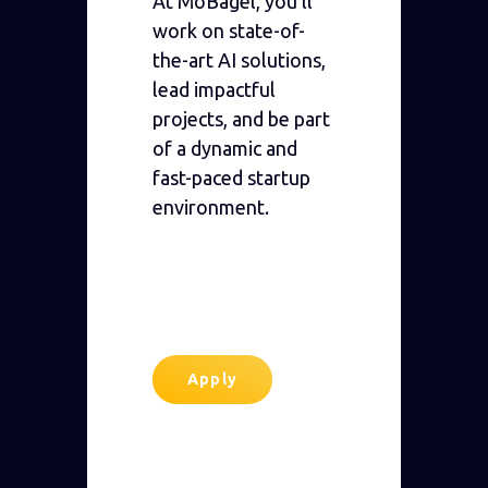
At MoBagel, you’ll
work on state-of-
the-art AI solutions,
lead impactful
projects, and be part
of a dynamic and
fast-paced startup
environment.
Apply