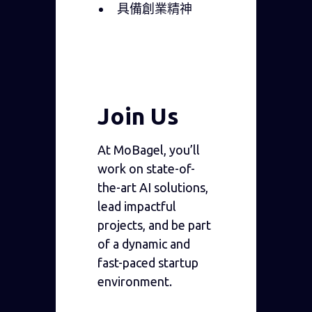
具備創業精神
Join Us
At MoBagel, you’ll
work on state-of-
the-art AI solutions,
lead impactful
projects, and be part
of a dynamic and
fast-paced startup
environment.