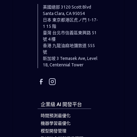
美國總部
3120 Scott Blvd
Santa Clara, CA 95054
日本 東京都港区虎ノ門 1-17-
1 15 階
臺灣
台北市信義區東興路 51
號 4 樓
香港 九龍油麻地彌敦道 555
號
新加坡 3 Temasek Ave, Level
18, Centennial Tower
企業級 AI 開發平台
時間預測最優化
機器學習最優化
模型開發管理